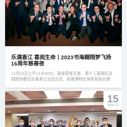
乐满香江 喜阅生命丨2023书海翱翔梦飞扬
16周年慈善夜
11月23日上午11点30分，基金荣誉主席、第十三届港区全
国政协委员及香港立法会议员、前香港特区保安局局长黎栋
国先生GBS,IDSM,JP、主席冯嘉诺先生、副主席马伟明先
生、高级顾问黄泽成先生，香港学校图书馆主任协会会长黄
15
毅娟女士，香港协和小学（长沙湾）图书馆主任伦雅文女士
及湖南省、四川省梦飞翔项目学校参访团代表到金钟添马政
2025-12
府总部与香港教育局长蔡若莲女士进行会面交流。