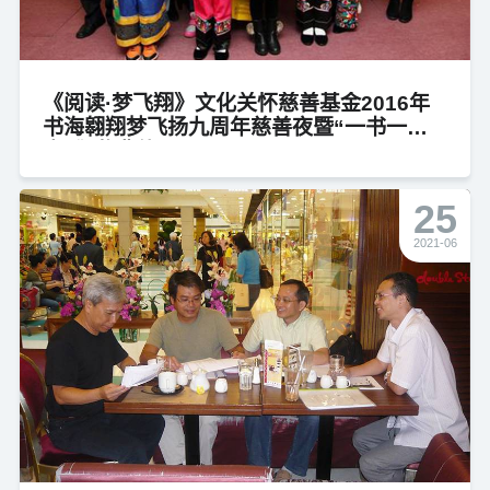
《阅读·梦飞翔》文化关怀慈善基金2016年
书海翱翔梦飞扬九周年慈善夜暨“一书一故
事”颁奖典礼
25
2021-06