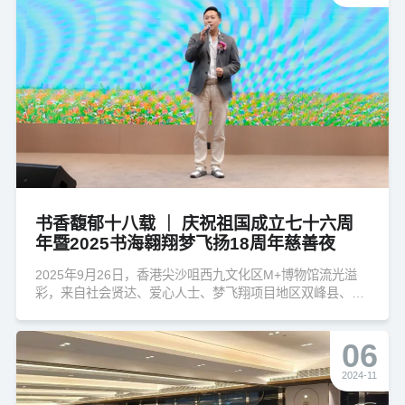
书香馥郁十八载 ｜ 庆祝祖国成立七十六周
年暨2025书海翱翔梦飞扬18周年慈善夜
2025年9月26日，香港尖沙咀西九文化区M+博物馆流光溢
彩，来自社会贤达、爱心人士、梦飞翔项目地区双峰县、南
县、古丈县、江华瑶族自治县、临湘市、岳阳楼区师生代表
等近300人齐聚一堂，共同参与庆祝祖国成立七十六周年暨
06
2025书海翱翔梦飞扬18周年慈善夜活动。这场盛会，以深厚
的爱国情怀为依托，以慈善为行动核心，以精心规划的环
2024-11
节，串联起基金自成立十八年以来的慈善历程，同时清晰呈
现出对未来发展的美好愿景。