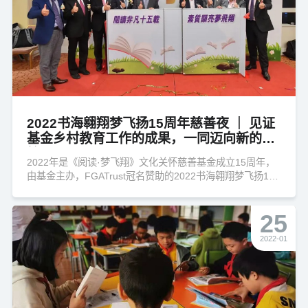
2022书海翱翔梦飞扬15周年慈善夜 ｜ 见证
基金乡村教育工作的成果，一同迈向新的开
始
2022年是《阅读·梦飞翔》文化关怀慈善基金成立15周年，
由基金主办，FGATrust冠名赞助的2022书海翱翔梦飞扬15
周年慈善夜于11月25日晚在香港世界贸易中心会圆满举行，
当晚得到两百多位嘉宾友好出席支持，以及爱心人士捐出珍
25
贵收藏品作拍卖，现场竞投热烈，并为基金筹得约62万元的
善款。
2022-01