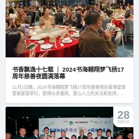
书香飘逸十七载 ｜ 2024书海翱翔梦飞扬17
周年慈善夜圆满落幕
11月1日晚，2024书海翱翔梦飞扬17周年慈善夜在香港皇室
堡豪宴荟举行，获得众多嘉宾、爱心人士的关注和支持，同
时，梦飞翔项目地区教育局及学校交流团的代表也亲临现场
参与此次盛会。
28
2023-11